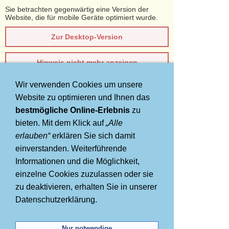
Sie betrachten gegenwärtig eine Version der
Website, die für mobile Geräte optimiert wurde.
Zur Desktop-Version
Hinweis nicht mehr anzeigen
Wir verwenden Cookies um unsere
Navigation einblenden
Website zu optimieren und Ihnen das
AIDA Kreuzfahrten 12 Tage
bestmögliche Online-Erlebnis
zu
bieten. Mit dem Klick auf
„Alle
Kanaren, Madeira &
erlauben“
erklären Sie sich damit
einverstanden. Weiterführende
Marokko
Informationen und die Möglichkeit,
einzelne Cookies zuzulassen oder sie
zu deaktivieren, erhalten Sie in unserer
Datenschutzerklärung.
Nur notwendige